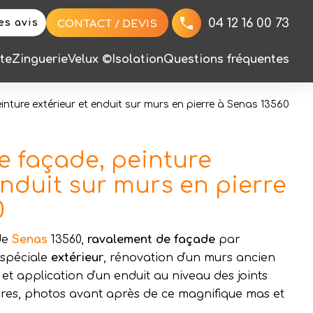
04 12 16 00 73
les avis
CONTACT / DEVIS
te
Zinguerie
Velux ©
Isolation
Questions fréquentes
nture extérieur et enduit sur murs en pierre à Senas 13560
e façade, peinture
enduit sur murs en pierre
0
de
Senas
13560,
ravalement de façade
par
 spéciale
extérieur
, rénovation d'un murs ancien
et application d'un enduit au niveau des joints
ierres, photos avant après de ce magnifique mas et