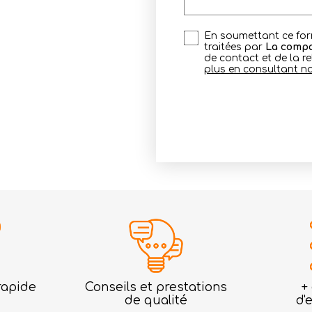
En soumettant ce form
traitées par
La compa
de contact et de la r
plus en consultant not
rapide
Conseils et prestations
+
de qualité
d'