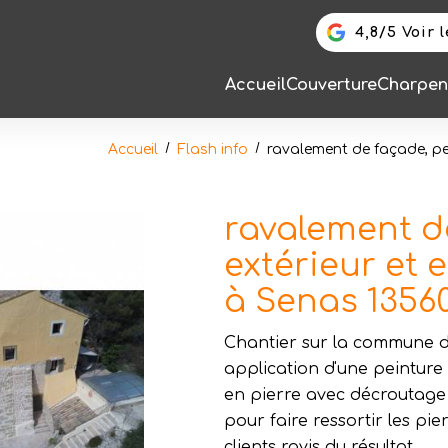
4,8/5 Voir 
Accueil
Couverture
Charpen
Accueil
Flash info
ravalement de façade, pei
ravalement d
extérieur et 
à Senas 1356
Chantier sur la commune 
application d'une peinture
en pierre avec décroutage 
pour faire ressortir les p
clients ravis du résultat.